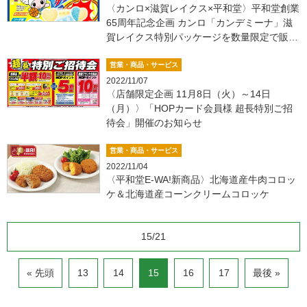
〈カンロ×滋賀レイクス×平和堂〉平和堂創業
65周年記念企画 カンロ「カンデミーナ」滋
賀レイクス特別パッケージを数量限定で販売
します！
営業・商品・サービス
2022/11/07
〈店舗限定企画 11月8日（火）～14日
（月）〉「HOPカード会員様 超長特別ご招
待会」開催のお知らせ
営業・商品・サービス
2022/11/04
〈平和堂E-WA!新商品〉北海道産牛肉コロッ
ケ＆北海道産コーンクリームコロッケ
15/21
« 先頭
13
14
15
16
17
最後 »