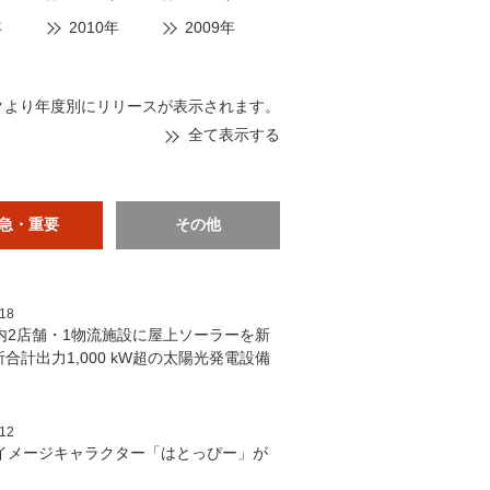
年
2010年
2009年
クより年度別にリリースが表示されます。
全て表示する
急・重要
その他
/18
内2店舗・1物流施設に屋上ソーラーを新
所合計出力1,000 kW超の太陽光発電設備
/12
イメージキャラクター「はとっぴー」が