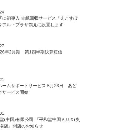
/24
区に初導入 古紙回収サービス「えこすぽ
をアル・プラザ鶴見に設置します
/27
26年2月期 第1四半期決算短信
/21
ホームサポートサービス 5月23日 あど
でサービス開始
/01
堂(中国)有限公司 『平和堂中国ＡＵＸ(奥
広場店』開店のお知らせ