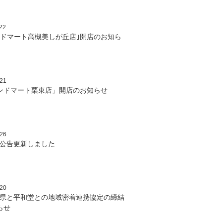
22
ンドマート高槻美しが丘店｣開店のお知ら
/21
ンドマート栗東店」開店のお知らせ
/26
公告更新しました
/20
県と平和堂との地域密着連携協定の締結
らせ