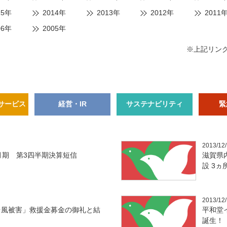
15年
2014年
2013年
2012年
2011
06年
2005年
※上記リン
サービス
経営・IR
サステナビリティ
緊
2013/12
月期 第3四半期決算短信
滋賀県
設 3ヵ
2013/12
台風被害」救援金募金の御礼と結
平和堂
誕生！