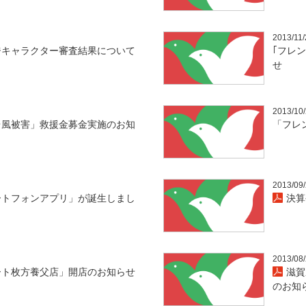
2013/11/
ジキャラクター審査結果について
｢フレ
せ
2013/10
台風被害」救援金募金実施のお知
「フレ
2013/09
ートフォンアプリ」が誕生しまし
決算
2013/08
ート枚方養父店」開店のお知らせ
滋賀
のお知