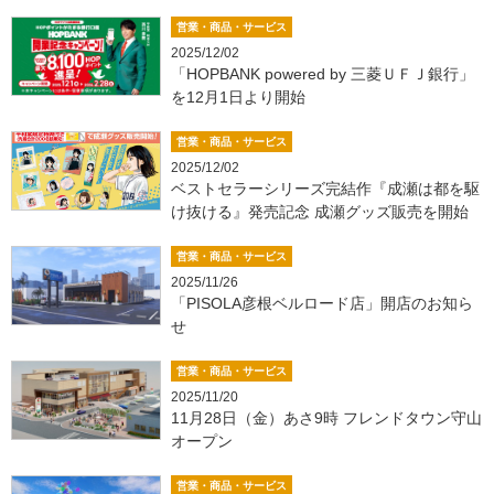
営業・商品・サービス
2025/12/02
「HOPBANK powered by 三菱ＵＦＪ銀行」
を12月1日より開始
営業・商品・サービス
2025/12/02
ベストセラーシリーズ完結作『成瀬は都を駆
け抜ける』発売記念 成瀬グッズ販売を開始
営業・商品・サービス
2025/11/26
「PISOLA彦根ベルロード店」開店のお知ら
せ
営業・商品・サービス
2025/11/20
11月28日（金）あさ9時 フレンドタウン守山
オープン
営業・商品・サービス