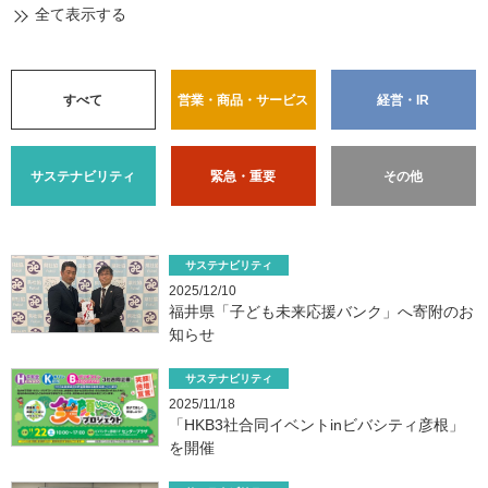
全て表示する
すべて
営業・商品・サービス
経営・IR
サステナビリティ
緊急・重要
その他
サステナビリティ
2025/12/10
福井県「子ども未来応援バンク」へ寄附のお
知らせ
サステナビリティ
2025/11/18
「HKB3社合同イベントinビバシティ彦根」
を開催