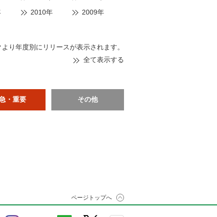
年
2010年
2009年
クより年度別にリリースが表示されます。
全て表示する
急・重要
その他
ページトップへ