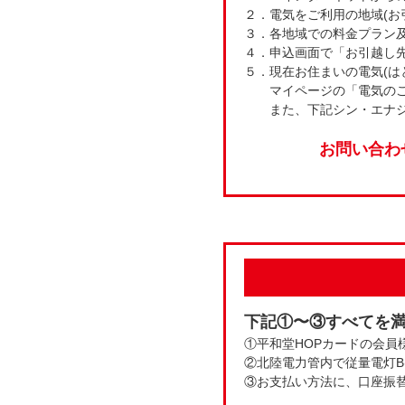
２．電気をご利用の地域(お
３．各地域での料金プラン
４．申込画面で「お引越し
５．現在お住まいの電気(は
マイページの「電気の
また、下記シン・エナ
お問い合わせ
下記①〜③すべてを
①平和堂HOPカードの会員
②北陸電力管内で従量電灯B(
③お支払い方法に、口座振替又は