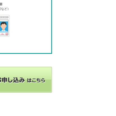
書
証など）