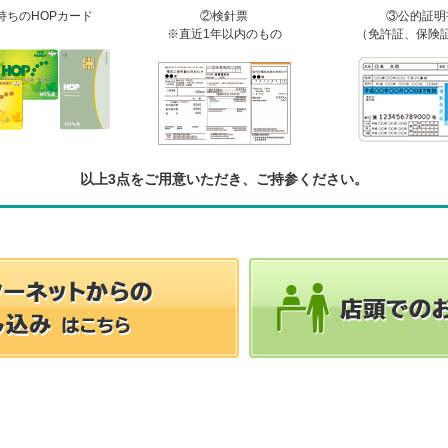
持ちのHOPカード
②検針票
③公的証明
※直近1年以内のもの
（免許証、保険
以上3点をご用意いただき、ご持参ください。