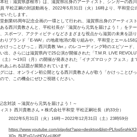
（本社：滋賀県彦根市）は、滋賀県出身のアーティスト、シンガーの西川
 平松正嗣の対談動画を、2022年5月31日（火）16時より、平和堂公式Y
せいたします。
堂創業65周年記念企画の一環として行われ、滋賀県出身のアーティス
ある西川貴教さんと、平松社長が「滋賀から元気を届けよう！」をテー
、スポーツ、アクティビティなどさまざまな視点から滋賀の未来を語り
わりブランド「E-WA!」の地産地消の取り組みや、平和堂とエール15
かけっことびっこ」西川貴教 Ver.』のレコーディング時のエピソード
、さらには滋賀県内で25公演が開催された「T.M.R. LIVE REVOLUTIO
17日（土）〜19日（月）の開催が発表された「イナズマロック フェス」
れあふれる話題が展開されています。
ングには、オンライン初公開となる西川貴教さんが歌う「かけっことびっ
ので、この機会にぜひご視聴ください。
年記念対談 ～滋賀から元気を届けよう！～
ィスト 西川貴教さん × 株式会社平和堂 平松正嗣社長（約33分）
2022年5月31日（火）16時～2022年12月31日（土）23時59分
https://www.youtube.com/playlist?app=desktop&list=PLfoq5rqhkX3
X0s_BlJEoG1oHQV-oUlKtE