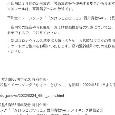
※店舗により他の定例放送、緊急放送等を優先する場合があります
※㈱エールは、東舞鶴店のみの放送です。
平和堂イメージソング「『かけっことびっこ』 西川貴教Ver.」（長
・店内での録音や写真撮影、および動画撮影等の行為については、
必要ですので、ご注意ください。
・新型コロナウィルス感染拡大防止のため、入店時はマスクの着用
チケットのご協力をお願いいたします。店内混雑緩和のため複数名
ください。
 〈平和堂創業65周年記念 特別企画〉
和堂イメージソング「かけっことびっこ」を熱唱！2022年3月1日より
ado.jp/news/2022/0224_65th_anniv.html
 〈平和堂創業65周年記念 特別企画〉
ング「『かけっことびっこ』西川貴教Ver.」メイキング動画公開