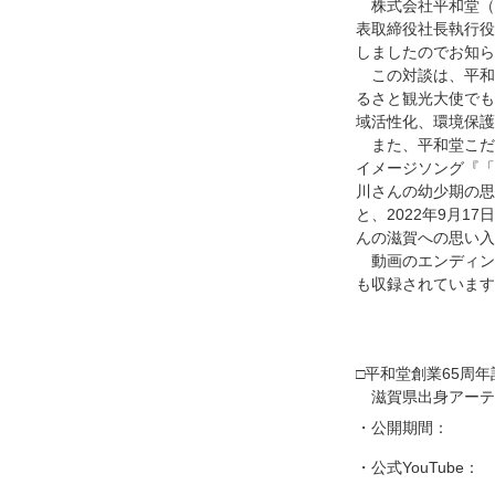
株式会社平和堂
表取締役社長執行役員
しましたのでお知ら
この対談は、平和
るさと観光大使でも
域活性化、環境保護
また、平和堂こだ
イメージソング『「
川さんの幼少期の思い出
と、2022年9月
んの滋賀への思い入
動画のエンディ
も収録されています
平和堂創業65周
滋賀県出身アーテ
・公開期間：
・公式YouTube：