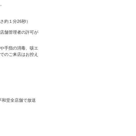
。
さ約１分26秒）
店舗管理者の許可が
や手指の消毒、咳エ
でのご来店はお控え
平和堂全店舗で放送