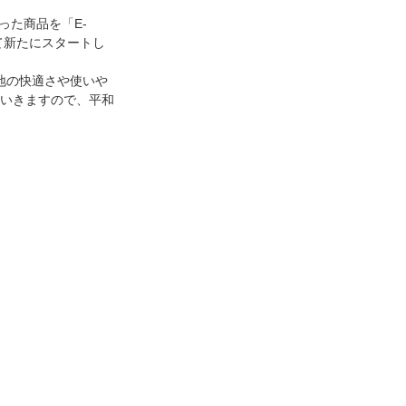
った商品を「E-
て新たにスタートし
地の快適さや使いや
いきますので、平和