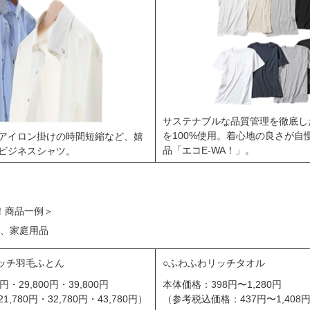
サステナブルな品質管理を徹底したC
を100%使用。着心地の良さが自
アイロン掛けの時間短縮など、嬉
品「エコE-WA！」。
ビジネスシャツ。
A！商品一例＞
、家庭用品
ッチ羽毛ふとん
ふわふわリッチタオル
円・29,800円・39,800円
本体価格：398円〜1,280円
780円・32,780円・43,780円）
（参考税込価格：437円〜1,408