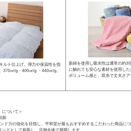
新綿を使用し吸水性は通常の約3
キルト仕上げ。弾力や保温性を指
に触れても安心な素材を使用した
0㎤/g・400㎤/g ・440㎤/g。
ボリューム感と、双糸で丈夫さア
！」について＞
刷新
ランド力の強化を目指し、平和堂が最もおすすめするこだわった商品につ
ブランドとして刷新し、店舗全体で展開します。