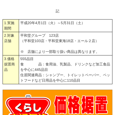
記
1.実施
平成20年4月1日（火）～5月31日（土）
期間
2.対象
平和堂グループ 123店
店舗
（平和堂103店・平和堂東海18店・エール２店）
※ 店舗により一部取り扱い商品は異なります。
3.価格
555品目
据置商
食 品：食用油、乳製品、ドリンクなど加工食品
品
を中心に445品目
住居関連商品：シャンプー、トイレットペーパー、ペッ
トフードなど日用品を中心に110品目