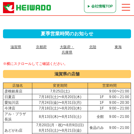
会社情報TOP
夏季営業時間のお知らせ
滋賀県
京都府
大阪府・
北陸
東海
兵庫県
※横にスクロールしてご確認ください。
滋賀県の店舗
店舗名
変更期間
営業時間
彦根銀座店
7月25日(土)
9:00〜21:00
日夏店
7月18日(土)〜8月20日(木)
1F
9:00～21:00
愛知川店
7月24日(金)〜8月31日(月)
1F
9:00～20:30
今津店
7月18日(土)〜8月20日(木)
1F
9:00～21:00
アル・プラザ
8月13日(木)〜8月15日(土)
全館
9:00～21:00
長浜
7月20日(月・祝)〜8月9日(日)
食品のみ
9:00～21:00
あどがわ店
8月15日(土)〜8月21日(金)