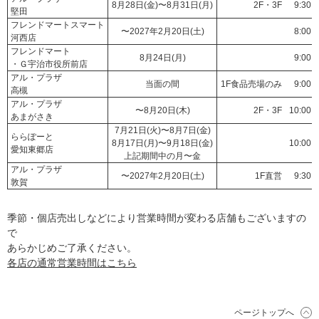
8月28日(金)〜8月31日(月)
2F・3F
9:30～
堅田
フレンドマートスマート
〜2027年2月20日(土)
8:00～
河西店
フレンドマート
8月24日(月)
9:00～
・Ｇ宇治市役所前店
アル・プラザ
当面の間
1F食品売場のみ
9:00～
高槻
アル・プラザ
〜8月20日(木)
2F・3F
10:00～
あまがさき
7月21日(火)〜8月7日(金)
ららぽーと
8月17日(月)〜9月18日(金)
10:00～
愛知東郷店
上記期間中の月〜金
アル・プラザ
〜2027年2月20日(土)
1F直営
9:30～
敦賀
季節・個店売出しなどにより営業時間が変わる店舗もございますの
で
あらかじめご了承ください。
各店の通常営業時間はこちら
ページトップへ