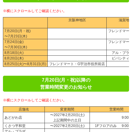
※横にスクロールしてご確認ください。
京阪神地区
滋賀地
7月20日(月・祝)
フレンドマー
〜7月23日(木)
7月24日(金)
フレンドマー
〜7月30日(木)
8月18日(火)
アル・プラ
8月20日(木)
ビバシティ
8月25日(火)〜8月31日(月)
フレンドマート・G宇治市役所前店
7月20日(月・祝)以降の
営業時間変更のお知らせ
※横にスクロールしてご確認ください。
店舗名
変更期間
営業時間
〜2027年2月20日(土)
あどがわ店
9:00～
上記期間中の土日
くさつ平和堂
〜2027年2月20日(土)
1Fフロアのみ
9:00～
アル・プラザ