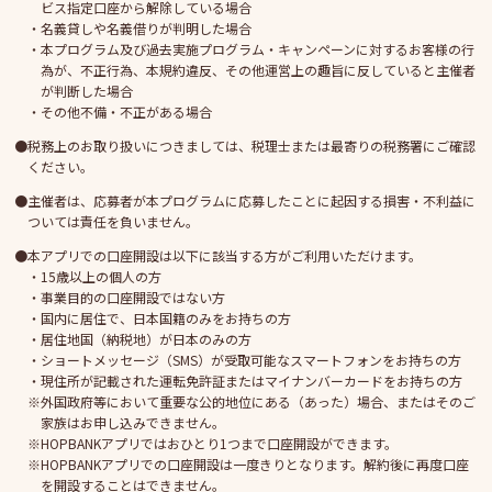
ビス指定口座から解除している場合
名義貸しや名義借りが判明した場合
本プログラム及び過去実施プログラム・キャンペーンに対するお客様の行
為が、不正行為、本規約違反、その他運営上の趣旨に反していると主催者
が判断した場合
その他不備・不正がある場合
税務上のお取り扱いにつきましては、税理士または最寄りの税務署にご確認
ください。
主催者は、応募者が本プログラムに応募したことに起因する損害・不利益に
ついては責任を負いません。
本アプリでの口座開設は以下に該当する方がご利用いただけます。
15歳以上の個人の方
事業目的の口座開設ではない方
国内に居住で、日本国籍のみをお持ちの方
居住地国（納税地）が日本のみの方
ショートメッセージ（SMS）が受取可能なスマートフォンをお持ちの方
現住所が記載された運転免許証またはマイナンバーカードをお持ちの方
外国政府等において重要な公的地位にある（あった）場合、またはそのご
家族はお申し込みできません。
HOPBANKアプリではおひとり1つまで口座開設ができます。
HOPBANKアプリでの口座開設は一度きりとなります。解約後に再度口座
を開設することはできません。