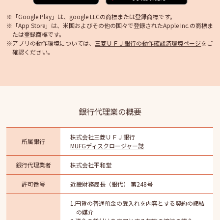
「Google Play」は、google LLCの商標または登録商標です。
「App Store」は、米国およびその他の国々で登録された
Apple Inc.の商標ま
たは登録商標です。
アプリの動作環境については、
三菱ＵＦＪ銀行の動作確認済環境ページ
をご
確認ください。
銀行代理業の概要
株式会社三菱ＵＦＪ銀行
所属銀行
MUFGディスクロージャー誌
銀行代理業者
株式会社平和堂
許可番号
近畿財務局長（銀代） 第248号
1.円貨の普通預金の受入れを内容とする契約の締結
の媒介