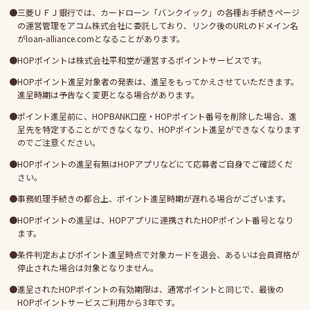
三菱ＵＦＪ銀行では、カードローン「バンクイック」の各種お手続きページ
の運営管理をアコム株式会社に委託しており、リンク後のURLのドメイン名
がloan-alliance.comとなることがあります。
HOPポイントは株式会社平和堂が運営するポイントサービスです。
HOPポイント進呈対象者の発表は、進呈をもってかえさせていただきます。
進呈時期は予告なく変更となる場合があります。
ポイント進呈前に、HOPBANK口座・HOPポイント番号を削除した場合、進
呈先を特定することができなくなり、HOPポイント進呈ができなくなります
のでご注意ください。
HOPポイントの進呈有無はHOPアプリなどにて応募者ご自身でご確認くだ
さい。
事務処理手続きの都合上、ポイント進呈時期が遅れる場合がございます。
HOPポイントの進呈は、HOPアプリに連携されたHOPポイント番号となり
ます。
条件判定およびポイント進呈時点で対象カードを退会、あるいは会員資格が
停止された場合は対象となりません。
進呈されたHOPポイントの有効期限は、通常ポイントと同じで、最後の
HOPポイントサービスご利用から3年です。