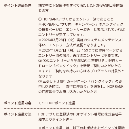
ポイント進呈条件
期間中に下記条件をすべて満たしたHOPBANK口座開設
者の方
① HOPBANKアプリからエントリー済であること
※HOPBANKアプリ内「キャンペーン」のバンクイック
の概要ページに「エントリー済み」と表示されていれば
エントリーが完了しています。
※2026年7月28日（火）実施のシステムメンテナンスに
伴い、エントリー方法が変更となりました。
※2026年7月27日（月）23：59までに専用ページから
エントリー済の場合、再度のエントリーは不要です。
② ①のエントリーから半年以内に三菱ＵＦＪ銀行カー
ドローン「バンクイック」を新規ご契約いただいた方
※すでにご契約をお持ちの方は本プログラムの対象外と
なります
③ 三菱ＵＦＪ銀行カードローン「バンクイック」のお
申し込み時に、「当行口座あり」を選択し、HOPBANK
の口座番号でお申し込みいただいた方
ポイント進呈内容
1,500HOPポイント進呈
ポイント進呈方法
HOPアプリに登録済のHOPポイント番号に株式会社平
和堂よりポイント進呈
※ポイント進呈には、以下のお手続きをポイント進呈時