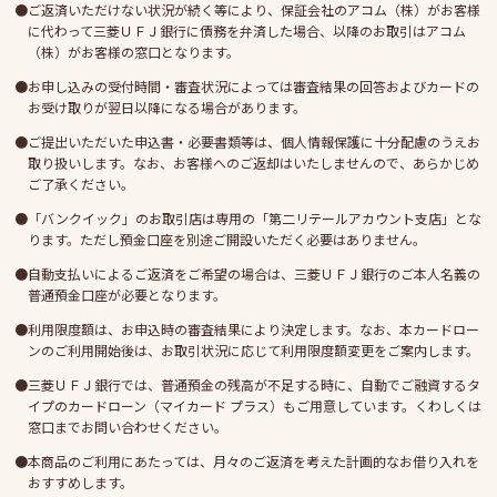
ご返済いただけない状況が続く等により、保証会社のアコム（株）がお客様
に代わって三菱ＵＦＪ銀行に債務を弁済した場合、以降のお取引はアコム
（株）がお客様の窓口となります。
お申し込みの受付時間・審査状況によっては審査結果の回答およびカードの
お受け取りが翌日以降になる場合があります。
ご提出いただいた申込書・必要書類等は、個人情報保護に十分配慮のうえお
取り扱いします。なお、お客様へのご返却はいたしませんので、あらかじめ
ご了承ください。
「バンクイック」のお取引店は専用の「第二リテールアカウント支店」とな
ります。ただし預金口座を別途ご開設いただく必要はありません。
自動支払いによるご返済をご希望の場合は、三菱ＵＦＪ銀行のご本人名義の
普通預金口座が必要となります。
利用限度額は、お申込時の審査結果により決定します。なお、本カードロー
ンのご利用開始後は、お取引状況に応じて利用限度額変更をご案内します。
三菱ＵＦＪ銀行では、普通預金の残高が不足する時に、自動でご融資するタ
イプのカードローン（マイカード プラス）もご用意しています。くわしくは
窓口までお問い合わせください。
本商品のご利用にあたっては、月々のご返済を考えた計画的なお借り入れを
おすすめします。