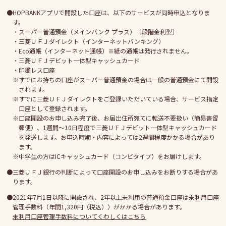
HOPBANKアプリで開設した口座は、以下のサービスが同時申込となりま
す。
スーパー普通預金（メインバンク プラス）〔段階金利型〕
三菱ＵＦＪダイレクト（インターネットバンキング）
Eco通帳（インターネット通帳）※紙の通帳は発行されません。
三菱ＵＦＪデビット一体型キャッシュカード
印鑑レス口座
すでにお持ちの口座がスーパー普通預金の場合は一般の普通預金にて開設
されます。
すでに三菱ＵＦＪダイレクトをご登録いただいている場合、サービス指定
口座として登録されます。
口座開設のお申し込み完了後、お届出住所宛てに転送不要扱い（簡易書留
郵便）、1週間～10日程度で三菱ＵＦＪデビット一体型キャッシュカード
を発送します。お申込時期・内容によっては2週間程度かかる場合があり
ます。
中学生の方はICキャッシュカード（コンビタイプ）をお届けします。
三菱ＵＦＪ銀行の判断によって口座開設のお申し込みをお断りする場合があ
ります。
2021年7月1日以降に開設され、2年以上未利用の普通預金口座は未利用口座
管理手数料（年間1,320円（税込））がかかる場合があります。
未利用口座管理手数料についてくわしくはこちら