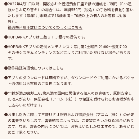
2022年4月1日以降に開設された普通預金口座で紙の通帳をご利用（Eco通
帳からお切り替え）の場合には、年間550円（税込）の手数料を自動引落い
たします（毎年1月末時点で18歳未満・70歳以上の個人のお客様は対象
外）。
紙通帳利用手数料についてくわしくはこちら
HOPBANKアプリは三菱ＵＦＪ銀行の提供です。
HOPBANKアプリの定例メンテナンス：毎月第2土曜日 21:00～翌朝7:00
その他システムメンテナンスなどによりご利用いただけない場合がありま
す。
動作確認済環境についてはこちら
アプリのダウンロードは無料ですが、ダウンロードやご利用にかかるパケッ
ト通信料はお客様のご負担になります。
年齢が満20歳以上65歳未満の国内に居住する個人のお客様で、原則安定し
た収入があり、保証会社（アコム（株））の保証を受けられるお客様がお申
し込みいただけます。
お申し込みに際して三菱ＵＦＪ銀行および保証会社（アコム（株））の所定
の審査をいたします。審査結果によっては、ご要望にそいかねる場合があり
ます。なお、審査の内容については、お答えいたしかねますので、あらかじ
めご了承ください。