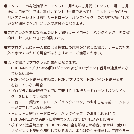
エントリーの有効期限は、エントリー月から6ヵ月間（エントリー月+5ヵ月
後の末日まで）です。事前にエントリー済であっても、エントリーから6ヵ
月以内に三菱ＵＦＪ銀行カードローン「バンクイック」のご契約が完了して
いない場合は本プログラムの対象外となります。
プログラム対象となる三菱ＵＦＪ銀行カードローン「バンクイック」のご契
約は、お一人につき1契約限りです。
本プログラムに同一人物による複数回の応募が発覚した場合、サービス対象
外とさせていただく場合がありますので、ご注意ください。
以下の場合はプログラム対象外となります。
HOPBANKアプリへの初回ログインおよびHOPポイント番号の連携ができ
ていない場合
HOPポイント番号変更時に、HOPアプリにて「HOPポイント番号変更」
を行っていない場合
プログラム開始時点ですでに三菱ＵＦＪ銀行カードローン「バンクイッ
ク」を保有している場合
三菱ＵＦＪ銀行カードローン「バンクイック」のお申し込み前にエントリ
ーが完了していない場合
三菱ＵＦＪ銀行カードローン「バンクイック」のお申し込み時に
HOPBANK口座の店番・口座番号を入力せずお申し込みした場合
ポイント進呈時点までにHOPBANK口座を解約した場合、または三菱ＵＦ
Ｊダイレクト契約を解約している場合、または条件を達成した口座をサー