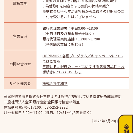
2.資金の貸付けを内容とする契約の締結の媒介
取扱業務
3.為替取引を内容とする契約の締結の媒介
※株式会社平和堂がお客様から金銭その他財産の交
付を受けることはございません
銀行代理業部署：平日9:00～18:00
（土日祝日及び年末年始を除く）
営業日時
銀行代理業実施店舗：12:00～17:00
（各店舗営業日に準じる）
HOPBANK・各種プログラム／キャンペーンについ
てはこちら
お問い合わせ
三菱ＵＦＪ銀行のサービスに関する各種商品性・お
手続きについてはこちら
サイト運営者
株式会社平和堂
所属銀行である株式会社三菱ＵＦＪ銀行が契約している指定紛争解決機関
一般社団法人全国銀行協会 全国銀行協会相談室
電話番号 0570-017109、03-5252-3772
月～金曜日 9:00～17:00（祝日、12/31～1/3等を除く）
（2026年7月28日現在）
金利を