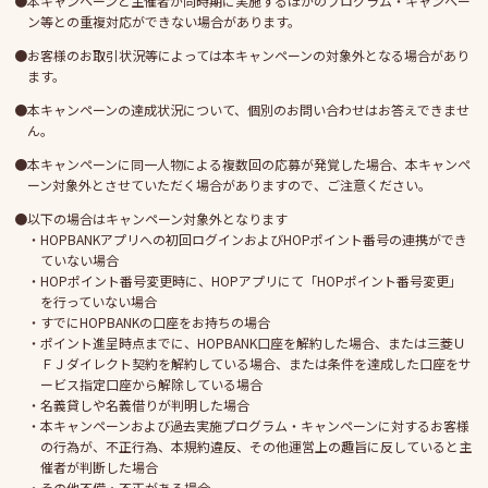
本キャンペーンと主催者が同時期に実施するほかのプログラム・キャンペー
ン等との重複対応ができない場合があります。
お客様のお取引状況等によっては本キャンペーンの対象外となる場合があり
ます。
本キャンペーンの達成状況について、個別のお問い合わせはお答えできませ
ん。
本キャンペーンに同一人物による複数回の応募が発覚した場合、本キャンペ
ーン対象外とさせていただく場合がありますので、ご注意ください。
以下の場合はキャンペーン対象外となります
HOPBANKアプリへの初回ログインおよびHOPポイント番号の連携ができ
ていない場合
HOPポイント番号変更時に、HOPアプリにて「HOPポイント番号変更」
を行っていない場合
すでにHOPBANKの口座をお持ちの場合
ポイント進呈時点までに、HOPBANK口座を解約した場合、または三菱Ｕ
ＦＪダイレクト契約を解約している場合、または条件を達成した口座をサ
ービス指定口座から解除している場合
名義貸しや名義借りが判明した場合
本キャンペーンおよび過去実施プログラム・キャンペーンに対するお客様
の行為が、不正行為、本規約違反、その他運営上の趣旨に反していると主
催者が判断した場合
その他不備・不正がある場合