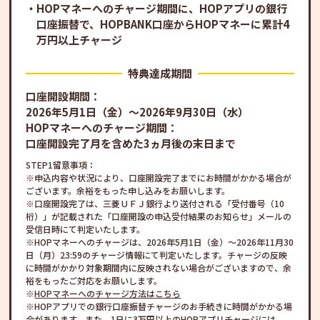
HOPマネーへのチャージ期間に、HOPアプリの銀行
口座振替で、HOPBANK口座からHOPマネーに累計4
万円以上チャージ
特典達成期間
口座開設期間：
2026年5月1日（金）～2026年9月30日（水）
HOPマネーへのチャージ期間：
口座開設完了月を含めた3ヵ月後の末日まで
STEP1留意事項：
申込内容や状況により、口座開設完了までにお時間がかかる場合が
ございます。余裕をもった申し込みをお願いします。
口座開設完了は、三菱ＵＦＪ銀行より送付される「受付番号（10
桁）」が記載された「口座開設の申込受付結果のお知らせ」メールの
受信日時にて判定いたします。
HOPマネーへのチャージは、2026年5月1日（金）〜2026年11月30
日（月）23:59のチャージ情報にて判定いたします。チャージの反映
に時間がかかり対象期間内に反映されない場合がございますので、余
裕をもったご対応をお願いします。
HOPマネーへのチャージ方法はこちら
HOPアプリでの銀行口座振替チャージのお手続きに時間がかかる場
合があります。また、1日に3万円以上のHOPアプリチャージには