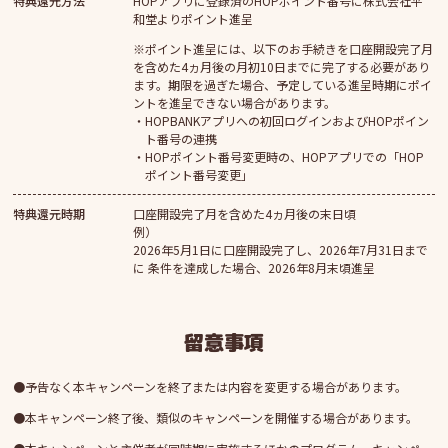
特典還元方法
HOPアプリに登録済のHOPポイント番号に株式会社平
和堂よりポイント進呈
※ポイント進呈には、以下のお手続きを口座開設完了月
を含めた4ヵ月後の月初10日までに完了する必要があり
ます。期限を過ぎた場合、予定している進呈時期にポイ
ントを進呈できない場合があります。
HOPBANKアプリへの初回ログインおよびHOPポイン
ト番号の連携
HOPポイント番号変更時の、HOPアプリでの「HOP
ポイント番号変更」
特典還元時期
口座開設完了月を含めた4ヵ月後の末日頃
例）
2026年5月1日に口座開設完了し、2026年7月31日まで
に 条件を達成した場合、2026年8月末頃進呈
留意事項
予告なく本キャンペーンを終了または内容を変更する場合があります。
本キャンペーン終了後、類似のキャンペーンを開催する場合があります。