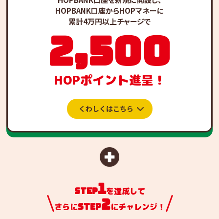
HOPBANK口座からHOPマネーに
累計4万円以上チャージで
2,500
HOPポイント進呈！
くわしくはこちら
1
step
を達成して
2
step
さらに
にチャレンジ！