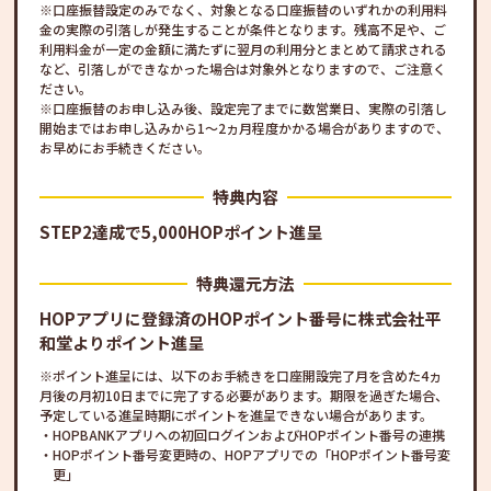
口座振替設定のみでなく、対象となる口座振替のいずれかの利用料
金の実際の引落しが発生することが条件となります。残高不足や、ご
利用料金が一定の金額に満たずに翌月の利用分とまとめて請求される
など、引落しができなかった場合は対象外となりますので、ご注意く
ださい。
口座振替のお申し込み後、設定完了までに数営業日、実際の引落し
開始まではお申し込みから1～2ヵ月程度かかる場合がありますので、
お早めにお手続きください。
特典内容
STEP2達成で5,000HOPポイント進呈
特典還元方法
HOPアプリに登録済のHOPポイント番号に株式会社平
和堂よりポイント進呈
ポイント進呈には、以下のお手続きを口座開設完了月を含めた4ヵ
月後の月初10日までに完了する必要があります。期限を過ぎた場合、
予定している進呈時期にポイントを進呈できない場合があります。
HOPBANKアプリへの初回ログインおよびHOPポイント番号の連携
HOPポイント番号変更時の、HOPアプリでの「HOPポイント番号変
更」