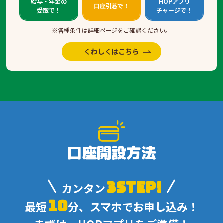
給与・年金の
HOPアプリ
口座引落で！
受取で！
チャージで！
※各種条件は詳細ページをご確認ください。
くわしくはこちら
口座開設方法
3STEP!
カンタン
10
最短
分、スマホでお申し込み！