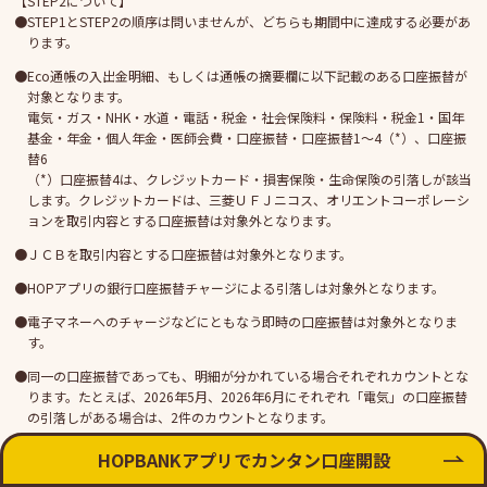
【STEP2について】
STEP1とSTEP2の順序は問いませんが、どちらも期間中に達成する必要があ
ります。
Eco通帳の入出金明細、もしくは通帳の摘要欄に以下記載のある口座振替が
対象となります。
電気・ガス・NHK・水道・電話・税金・社会保険料・保険料・税金1・国年
基金・年金・個人年金・医師会費・口座振替・口座振替1～4（*）、口座振
替6
（*）口座振替4は、クレジットカード・損害保険・生命保険の引落しが該当
します。クレジットカードは、三菱ＵＦＪニコス、オリエントコーポレーシ
ョンを取引内容とする口座振替は対象外となります。
ＪＣＢを取引内容とする口座振替は対象外となります。
HOPアプリの銀行口座振替チャージによる引落しは対象外となります。
電子マネーへのチャージなどにともなう即時の口座振替は対象外となりま
す。
同一の口座振替であっても、明細が分かれている場合それぞれカウントとな
ります。たとえば、2026年5月、2026年6月にそれぞれ「電気」の口座振替
の引落しがある場合は、2件のカウントとなります。
口座振替設定のみでなく、対象となる口座振替のいずれかの利用料金の実際
HOPBANK
アプリで
カンタン口座開設
の引落しが発生することが条件となります。残高不足や、ご利用料金が一定