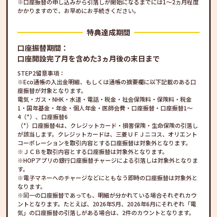
※口座振替の申し込みから引落しが開始になるまでには1～2ヵ月程度
かかりますので、お早めにお手続きください。
特典達成期間
口座振替期間：
口座開設完了月を含めた3ヵ月後の末日まで
STEP2留意事項：
Eco通帳の入出金明細、もしくは通帳の摘要欄に以下記載のある口
座振替が対象となります。
電気・ガス・NHK・水道・電話・税金・社会保険料・保険料・税金
1・国年基金・年金・個人年金・医師会費・口座振替・口座振替1～
4（*）、口座振替6
（*）口座振替4は、クレジットカード・損害保険・生命保険の引落し
が該当します。クレジットカードは、三菱ＵＦＪニコス、オリエント
コーポレーションを取引内容とする口座振替は対象外となります。
ＪＣＢを取引内容とする口座振替は対象外となります。
HOPアプリの銀行口座振替チャージによる引落しは対象外となりま
す。
電子マネーへのチャージなどにともなう即時の口座振替は対象外と
なります。
同一の口座振替であっても、明細が分かれている場合それぞれカウ
ントとなります。たとえば、2026年5月、2026年6月にそれぞれ「電
気」の口座振替の引落しがある場合は、2件のカウントとなります。