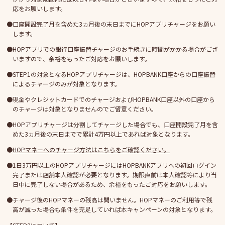
応をお願いします。
口座開設完了月を含めた3ヵ月後の末日までにHOPアプリチャージをお願い
します。
HOPアプリでの銀行口座振替チャージのお手続きに時間がかかる場合がござ
いますので、余裕をもったご対応をお願いします。
STEP1の対象となるHOPアプリチャージは、HOPBANK口座からの口座振替
によるチャージのみが対象となります。
現金やクレジットカードでのチャージおよびHOPBANK口座以外の口座から
のチャージは対象となりませんのでご留意ください。
HOPアプリチャージは分割してチャージした場合でも、口座開設完了月を含
めた3ヵ月後の末日までで累計4万円以上であれば対象となります。
HOPマネーへのチャージ方法はこちらをご確認ください。
1日3万円以上のHOPアプリチャージにはHOPBANKアプリへの初回ログイン
完了または店舗本人確認が必要となります。期限直前は本人確認等により当
日中に完了しない場合があるため、余裕をもったご対応をお願いします。
チャージ後のHOPマネーの残高は問いません。HOPマネーのご利用等で残
高が減った場合も条件を充足していれば本キャンペーンの対象となります。