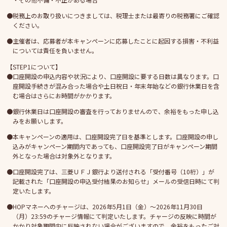
税務上のお取り扱いにつきましては、税理士または最寄りの税務署にご確認
ください。
主催者は、応募者が本キャンペーンに応募したことに起因する損害・不利益
については責任を負いません。
【STEP1について】
口座開設の申込内容や状況により、口座開設に要する日数は異なります。口
座開設手続きが混み合った場合や土日祝日・年末年始などの銀行休業日を含
む場合はさらにお時間がかかります。
銀行休業日は口座開設の審査を行っておりませんので、余裕をもった申し込
みをお願いします。
本キャンペーンの適用は、口座開設完了日を基準とします。口座開設の申し
込みがキャンペーン期間内であっても、口座開設完了日がキャンペーン期間
外となった場合は対象外となります。
口座開設完了は、三菱ＵＦＪ銀行より送付される「受付番号（10桁）」が
記載された「口座開設の申込受付結果のお知らせ」メールの受信日時にて判
定いたします。
HOPマネーへのチャージは、2026年5月1日（金）〜2026年11月30日
（月）23:59のチャージ情報にて判定いたします。チャージの反映に時間が
かかり対象期間内に反映されない場合がございますので、余裕をもったご対